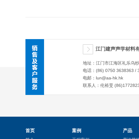
江门建声声学材料
地址：江门市江海区礼乐乌纱
电话：(86) 0750 3638363 / 
电邮：
lun@aa-hk.hk
联系人：伦裕旻 (86)1772823
首页
案例
产品