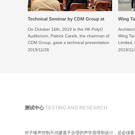
Technical Seminar by CDM Group at
Wing Ta
Hong Kong PolyU – October 16th, 2019
Acousti
On October 16th, 2019 in the HK PolyU
Architect
Visit
Auditorium, Patrick Carels, the chairman of
Wing Tai
CDM Group, gave a technical presentation
Limited,
to an audience composed of expert
Paul Y. E
2019/11/26
2019/11
members of The Hong Kong Institute of
our Acou
Acoustics (HKIOA). He talked about Quiet
Jiangmen
Building Technology focused on how to
TMTL 523
combine structural stability and stringent
November
acoustic performance needs.
operatio
Test.
测试中心
TESTING AND RESEARCH
对于噪声控制不但建基于合理的声学原理和设计，还必须要