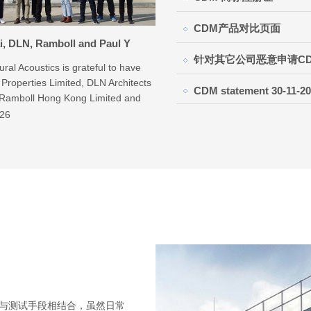
CDM产品对比页面
i, DLN, Ramboll and Paul Y
cs Window Testing Facility Site
针对其它公司恶意申请C
ural Acoustics is grateful to have
 Properties Limited, DLN Architects
CDM statement 30-11-2
 Ramboll Hong Kong Limited and
ngineering Group Limited to visit
/26
1
2
3
stics Windows Testing Facility at
 Acoustics Testing Centre for the
 project. The site visit was held on
 05 (Tuesday) to understand the
ns of the latest Acoustics Windows
与测试手段相结合，虽然日常