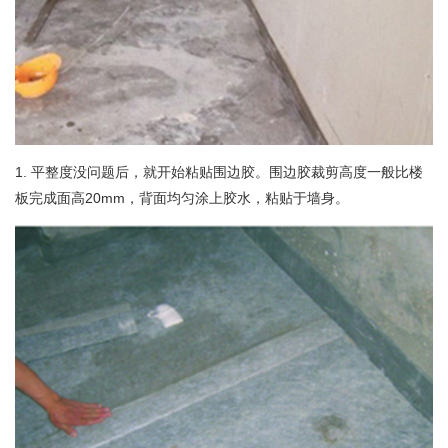
1. 平整度没问题后，就开始粘贴围边胶。围边胶裁剪高度一般比楼
板完成面高20mm，背面均匀涂上胶水，粘贴于墙身。