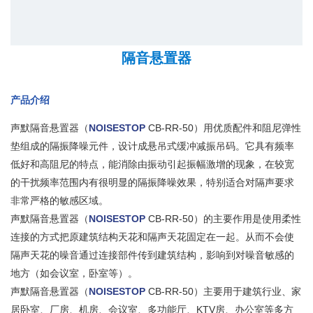
隔音悬置器
产品介绍
声默隔音悬置器（
NOISESTOP
CB-RR-50）用优质配件和阻尼弹性
垫组成的隔振降噪元件，设计成悬吊式缓冲减振吊码。它具有频率
低好和高阻尼的特点，能消除由振动引起振幅激增的现象，在较宽
的干扰频率范围内有很明显的隔振降噪效果，特别适合对隔声要求
非常严格的敏感区域。
声默隔音悬置器（
NOISESTOP
CB-RR-50）的主要作用是使用柔性
连接的方式把原建筑结构天花和隔声天花固定在一起。从而不会使
隔声天花的噪音通过连接部件传到建筑结构，影响到对噪音敏感的
地方（如会议室，卧室等）。
声默隔音悬置器（
NOISESTOP
CB-RR-50）主要用于建筑行业、家
居卧室、厂房、机房、会议室、多功能厅、KTV房、办公室等多方