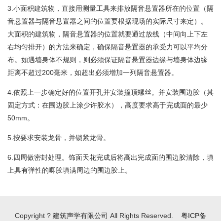
3.小面积建筑物，直接用测量工具来排放隔音悬置器所在的位置（隔
音悬置器与隔音悬置器之间的位置要根据现场的实际尺寸来定）。
大面积的建筑物，隔音悬置器的位置就要通过放线（中间向上下左
右均匀排开）的方法来确定，确保隔音悬置器的承受力可以平均分
布。如遇墙身体不规则，则必须保证隔音悬置器边缘与墙身体边缘
距离不超过200毫米，如超出必须增加一列隔音悬置器。
4.依照上一步确定好的位置开孔并安装撞顶螺丝。并安装围边胶（其
固定方式：在围边
胶上涂少许胶水），高度要求高于完成面的最少
50mm。
5.按要求安装龙骨，并锁紧龙骨。
6.四周做密封处理。饰面天花完成后将高出完成面的围边胶清除，填
上具有弹性的唧胶填满周边的围边胶上。
Copyright ? 建筑声学有限公司 All Rights Reserved.
粤ICP备